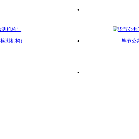
新检测机构）
毕节公