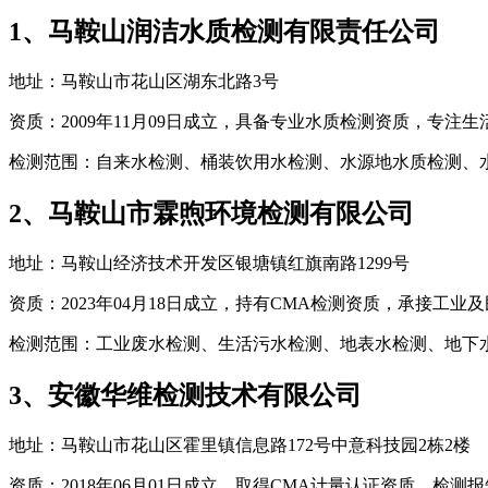
1、马鞍山润洁水质检测有限责任公司
地址：马鞍山市花山区湖东北路3号
资质：2009年11月09日成立，具备专业水质检测资质，专注
检测范围：自来水检测、桶装饮用水检测、水源地水质检测、
2、马鞍山市霖煦环境检测有限公司
地址：马鞍山经济技术开发区银塘镇红旗南路1299号
资质：2023年04月18日成立，持有CMA检测资质，承接工业
检测范围：工业废水检测、生活污水检测、地表水检测、地下
3、安徽华维检测技术有限公司
地址：马鞍山市花山区霍里镇信息路172号中意科技园2栋2楼
资质：2018年06月01日成立，取得CMA计量认证资质，检