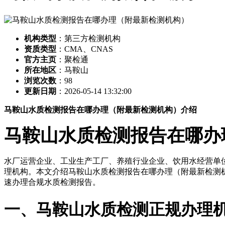
机构类型
：第三方检测机构
资质类型
：CMA、CNAS
官方主页
：聚检通
所在地区
：马鞍山
浏览次数
：
98
更新日期
：2026-05-14 13:32:00
马鞍山水质检测报告在哪办理（附最新检测机构）介绍
马鞍山水质检测报告在哪办
水厂运营企业、工业生产工厂、养殖行业企业、饮用水经营单
理机构。本文介绍马鞍山水质检测报告在哪办理（附最新检测
速办理合规水质检测报告。
一、马鞍山水质检测正规办理