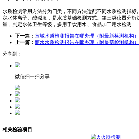
水质检测常用方法分为四类，不同方法适配不同水质检测指标
定水体离子、酸碱度，是水质基础检测方式。第三类仪器分析
量，判定水体卫生等级，多用于饮用水、食品加工用水检测
下一篇：
宣城水质检测报告在哪办理（附最新检测机构）
上一篇：
丽水水质检测报告在哪办理（附最新检测机构）
分享到：
微信扫一扫分享
相关检验项目