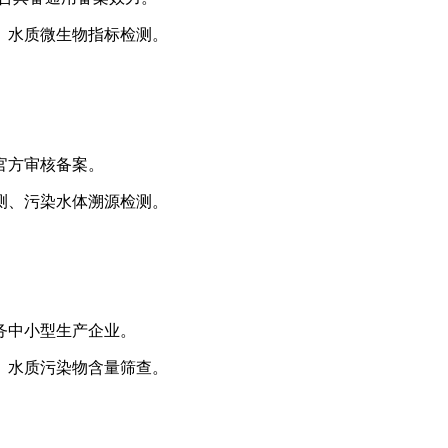
、水质微生物指标检测。
官方审核备案。
测、污染水体溯源检测。
服务中小型生产企业。
、水质污染物含量筛查。