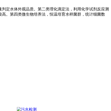
速判定水体外观品质。第二类理化滴定法，利用化学试剂反应测
较高。第四类微生物培养法，恒温培育水样菌群，统计细菌数