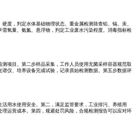
、硬度，判定水体基础物理状态。重金属检测筛查铅、镉、汞、
学需氧量、氨氮、悬浮物，判定工业废水污染程度。消毒指标检
检测项目。第二步样品采集，工作人员使用无菌采样容器规范取
光谱仪、培养设备完成试验，记录原始检测数据。第五步数据评
生活用水使用安全。第二，满足监管要求，工业排污、养殖用
处理运营成本。第四，规避处罚风险，合规检测报告可以应对环