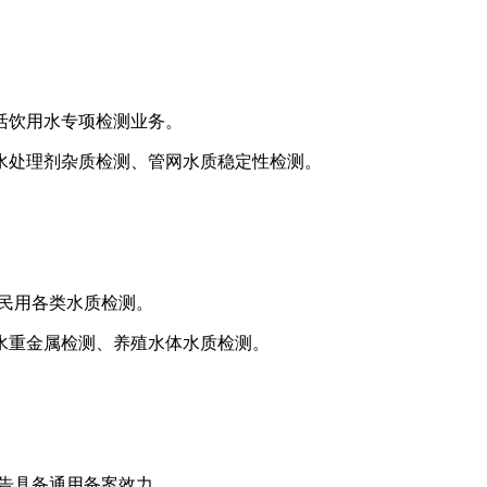
生活饮用水专项检测业务。
水处理剂杂质检测、管网水质稳定性检测。
及民用各类水质检测。
水重金属检测、养殖水体水质检测。
测报告具备通用备案效力。