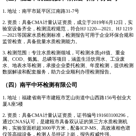
1. 地址：南平市延平区江南路31-7号
2. 资质：具备CMA计量认证资质，成立于2019年6月12日，实
验室设备齐全，检测流程规范，符合HJ 1220—2021、HJ 1219
—2021等国家水质检测标准，检测报告可用于企业环保合规和
监管检查，具备批量水质检测能力。
3. 检测范围：专注水质检测领域，可检测水质pH值、重金
属、COD、氨氮、总磷等项目，涵盖生活饮用水、工业废
水、地表水等检测，承接企业委托检测、年度检测，提供检测
数据解读和配套服务，助力企业顺利办理检测报告。
（四）南平中环检测有限公司
1. 地址：福建省南平市建瓯市芝山街道中山西路156号创业大
厦A座5楼
2. 资质：具备CMA计量认证资质，证书编号191603100296，
通过CNAS认可，是建瓯市具备双认证的第三方水质检测机
构，实验室面积超3000平方米，配备ICP-MS、高效液相色谱
仪等高端设备，检测人员持证上岗，报告权威性强。