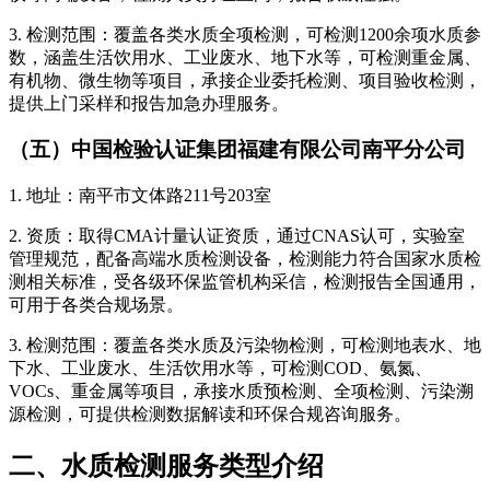
3. 检测范围：覆盖各类水质全项检测，可检测1200余项水质参
数，涵盖生活饮用水、工业废水、地下水等，可检测重金属、
有机物、微生物等项目，承接企业委托检测、项目验收检测，
提供上门采样和报告加急办理服务。
（五）中国检验认证集团福建有限公司南平分公司
1. 地址：南平市文体路211号203室
2. 资质：取得CMA计量认证资质，通过CNAS认可，实验室
管理规范，配备高端水质检测设备，检测能力符合国家水质检
测相关标准，受各级环保监管机构采信，检测报告全国通用，
可用于各类合规场景。
3. 检测范围：覆盖各类水质及污染物检测，可检测地表水、地
下水、工业废水、生活饮用水等，可检测COD、氨氮、
VOCs、重金属等项目，承接水质预检测、全项检测、污染溯
源检测，可提供检测数据解读和环保合规咨询服务。
二、水质检测服务类型介绍