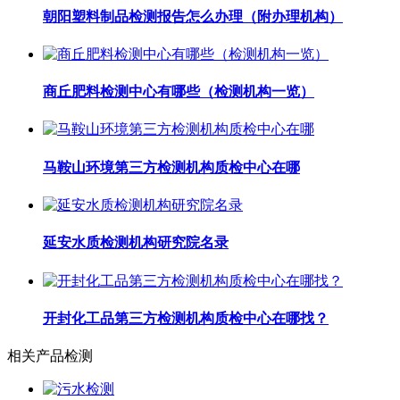
朝阳塑料制品检测报告怎么办理（附办理机构）
商丘肥料检测中心有哪些（检测机构一览）
马鞍山环境第三方检测机构质检中心在哪
延安水质检测机构研究院名录
开封化工品第三方检测机构质检中心在哪找？
相关产品检测