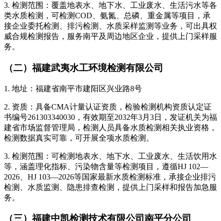
3. 检测范围：覆盖地表水、地下水、工业废水、生活污水等各
类水质检测，可检测COD、氨氮、总磷、重金属等项目，承
接企业委托检测、排污检测、水质采样监测等业务，可出具权
威合规检测报告，服务南平及周边地区企业，提供上门采样服
务。
（二）福建武夷水工环境检测有限公司
1. 地址：福建省南平市建阳区兴业路8号
2. 资质：具备CMA计量认证资质，检验检测机构资质认定证
书编号261303340030，有效期至2032年3月3日，发证机关为福
建省市场监督管理局，检测人员具备水质检测相关执业资格，
检测数据真实可靠，可开展全项水质检测。
3. 检测范围：可检测地表水、地下水、工业废水、生活饮用水
等，涵盖理化指标、污染物含量等检测项目，遵循HJ 102—
2026、HJ 103—2026等国家最新水质检测标准，承接企业排污
检测、水质监测、隐患排查检测，提供上门采样和报告加急服
务。
（三）福建中凯检测技术有限公司南平分公司