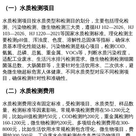
（一）水质检测项目
水质检测项目按水质类型和检测目的划分，主要包括理化检
测、污染物检测、微生物检测三大类，遵循HJ 102—2026、HJ
103—2026、HJ 1220—2021等国家水质检测标准。理化检测主
要检测pH值、浑浊度、色度、溶解性总固体等指标，确保水
质基本理化性能达标。污染物检测是核心项目，检测COD、
氨氮、总磷、总氮、重金属、VOCs等，判断水质污染程度，
适配工业废水、生活污水排污检测需求。微生物检测检测细菌
菌落总数、大肠菌群等，主要针对生活饮用水、二次供水，避
免微生物超标危害人体健康。不同水质类型对应不同检测项
目，确保检测针对性和准确性。
（二）水质检测费用
水质检测费用没有固定标准，受检测项目、水质类型、样品数
量、检测标准等因素影响。常规单项检测费用在50-1200元之
间，比如pH值检测约50元，COD检测约200元，重金属检测约
160-1200元，微生物检测约200元。多项组合检测费用在300-
8000元，比如生活饮用水常规检测包含理化、微生物项目，费
用约300-500元，工业废水全项检测包含各类污染物项目，费