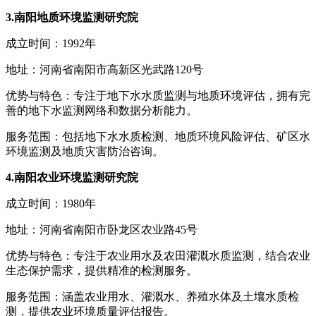
3.南阳地质环境监测研究院
成立时间：1992年
地址：河南省南阳市高新区光武路120号
优势与特色：专注于地下水水质监测与地质环境评估，拥有完
善的地下水监测网络和数据分析能力。
服务范围：包括地下水水质检测、地质环境风险评估、矿区水
环境监测及地质灾害防治咨询。
4.南阳农业环境监测研究院
成立时间：1980年
地址：河南省南阳市卧龙区农业路45号
优势与特色：专注于农业用水及农田灌溉水质监测，结合农业
生态保护需求，提供精准的检测服务。
服务范围：涵盖农业用水、灌溉水、养殖水体及土壤水质检
测，提供农业环境质量评估报告。