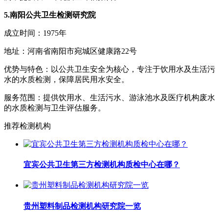
5.南阳公共卫生检测研究院
成立时间：1975年
地址：河南省南阳市宛城区健康路22号
优势与特色：以公共卫生安全为核心，专注于饮用水及生活污
水的水质检测，保障居民用水安全。
服务范围：提供饮用水、生活污水、游泳池水及医疗机构废水
的水质检测与卫生评估服务。
推荐检测机构
宜宾公共卫生第三方检测机构质检中心在哪？
贵州塑料制品检测机构研究院一览