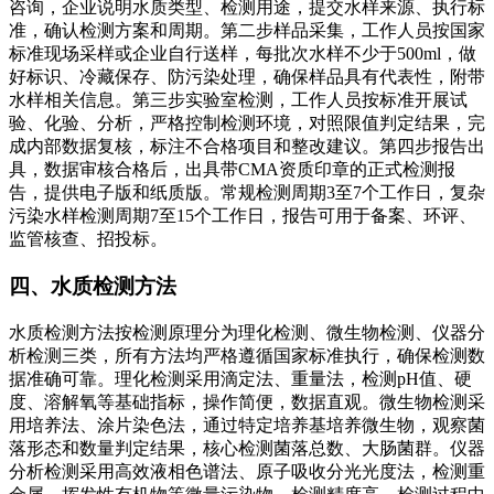
咨询，企业说明水质类型、检测用途，提交水样来源、执行标
准，确认检测方案和周期。第二步样品采集，工作人员按国家
标准现场采样或企业自行送样，每批次水样不少于500ml，做
好标识、冷藏保存、防污染处理，确保样品具有代表性，附带
水样相关信息。第三步实验室检测，工作人员按标准开展试
验、化验、分析，严格控制检测环境，对照限值判定结果，完
成内部数据复核，标注不合格项目和整改建议。第四步报告出
具，数据审核合格后，出具带CMA资质印章的正式检测报
告，提供电子版和纸质版。常规检测周期3至7个工作日，复杂
污染水样检测周期7至15个工作日，报告可用于备案、环评、
监管核查、招投标。
四、水质检测方法
水质检测方法按检测原理分为理化检测、微生物检测、仪器分
析检测三类，所有方法均严格遵循国家标准执行，确保检测数
据准确可靠。理化检测采用滴定法、重量法，检测pH值、硬
度、溶解氧等基础指标，操作简便，数据直观。微生物检测采
用培养法、涂片染色法，通过特定培养基培养微生物，观察菌
落形态和数量判定结果，核心检测菌落总数、大肠菌群。仪器
分析检测采用高效液相色谱法、原子吸收分光光度法，检测重