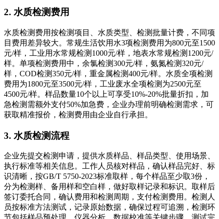
2. 水质检测费用
水质检测费用按检测项目、水质类型、检测批量计费，不同项
目费用差异较大。常规生活饮用水3项检测费用为800元至1500
元/样，工业用水常规检测1000元/样，地表水常规检测1200元/
样。单项检测费用中，余氯检测300元/样，氨氮检测320元/
样，COD检测350元/样，重金属检测400元/样。水质全项检测
费用为1800元至3500元/样，工业废水全项检测为2500元至
4500元/样。样品数量10个以上可享受10%-20%批量折扣，加
急检测需额外支付50%加急费，企业办理前明确检测需求，可
获取精准报价，检测费用由企业自行承担。
3. 水质检测流程
企业先提交检测申请，提供水质样品、样品类型、使用场景、
执行标准等相关信息。工作人员核对样品，确认样品完好、标
识清晰，按GB/T 5750-2023标准取样，每个样品至少取3份，
分为检测样、备用样和空白样，做好取样记录和标识。取样后
签订委托合同，确认费用和检测周期，支付检测费用。检测人
员按标准方法测试，记录原始数据，确保过程可追溯，检测环
节包括样品预处理、仪器分析、数据校准等关键步骤。测试完