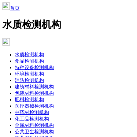
首页
水质检测机构
水质检测机构
食品检测机构
特种设备检测机构
环境检测机构
消防检测机构
建筑材料检测机构
包装材料检测机构
肥料检测机构
医疗器械检测机构
中药材检测机构
化工品检测机构
金属材料检测机构
公共卫生检测机构