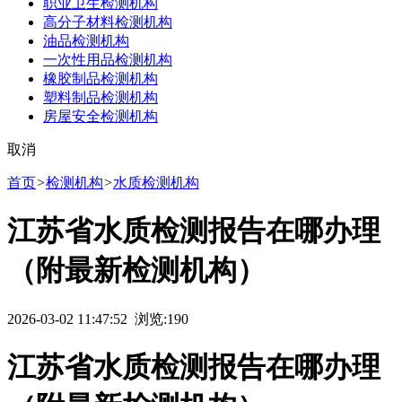
职业卫生检测机构
高分子材料检测机构
油品检测机构
一次性用品检测机构
橡胶制品检测机构
塑料制品检测机构
房屋安全检测机构
取消
首页
>
检测机构
>
水质检测机构
江苏省水质检测报告在哪办理
（附最新检测机构）
2026-03-02 11:47:52 浏览:
190
江苏省水质检测报告在哪办理