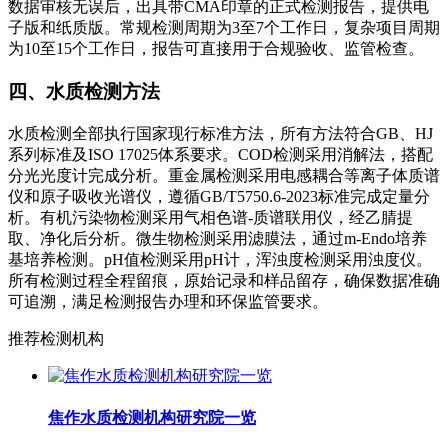
数据审核无误后，出具带CMA印章的正式检测报告，提供电
子版和纸质版。常规检测周期为3至7个工作日，复杂项目周期
为10至15个工作日，报告可直接用于合规验收、监管检查。
四、水质检测方法
水质检测全部执行国家现行标准方法，所有方法符合GB、HJ
系列标准及ISO 17025体系要求。COD检测采用消解法，搭配
分光光度计完成分析。重金属检测采用电感耦合等离子体质谱
仪和原子吸收光谱仪，遵循GB/T5750.6-2023标准完成定量分
析。有机污染物检测采用气相色谱-质谱联用仪，经乙腈提
取、净化后分析。微生物检测采用滤膜法，通过m-Endo培养
基培养检测。pH值检测采用pH计，浑浊度检测采用浊度仪。
所有检测过程全程留痕，原始记录和样品留存，确保数据准确
可追溯，满足检测报告办理和环保监管要求。
推荐检测机构
焦作水质检测机构研究院一览