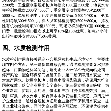
2200元，工业废水常规项检测每批次1500至3500元，地表水专
项检测每批次2000至4500元，重金属专项检测每批次2500至
5000元。单项检测中，化学需氧量检测每项400至700元，氨氮
检测每项300至500元，粪大肠菌群检测每项500至800元，挥发
性有机物检测每项800至1500元。现场取样加收500至1000元上
门费，批量检测10批次以上可享10%至15%优惠，加急24小时
出报告额外支付30%至50%费用。
四、水质检测作用
水质检测作用直接关系企业合规经营和生态环境安全，主要体
现在四个方面。第一是保障排放合规，通过检测排查废水排放
超标、污染物超标等问题，避免企业因环保不合规面临处罚、
停产风险，配合环保部门监管工作。第二是保障用水安全，针
对生产用水、饮用水检测，排查水质污染隐患，确保用水符合
国家标准，落实企业用水安全责任。第三是支撑项目验收，为
企业新建、扩建污水处理、供水相关项目提供检测数据，满足
项目审批、验收要求，契合供水水质管理相关规定。第四是维
护企业信誉，通过合规检测证明企业重视环保和用水安全，提
升企业社会形象，同时为企业排污许可延续、环保评优提供有