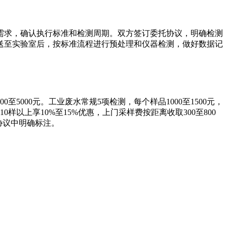
需求，确认执行标准和检测周期。双方签订委托协议，明确检测
送至实验室后，按标准流程进行预处理和仪器检测，做好数据记
至5000元。工业废水常规5项检测，每个样品1000至1500元，
10样以上享10%至15%优惠，上门采样费按距离收取300至800
托协议中明确标注。