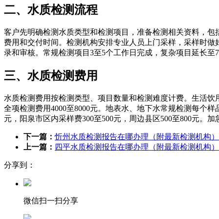
二、水质检测流程
客户先明确检测水质类型和检测项目，准备检测相关资料，包
费用和交付时间。检测机构安排专业人员上门采样，采样时做
录和审核。常规检测项目3至5个工作日完成，复杂项目延长至7
三、水质检测费用
水质检测费用按检测类型、项目数量和检测难度计费。生活饮用水常规1
全项检测费用4000至8000元。地表水、地下水常规检测每个样品9
元，阳泉市区内采样费300至500元，周边县区500至800元
下一篇：
忻州水质检测报告在哪办理（附最新检测机构）
上一篇：
四平水质检测报告在哪办理（附最新检测机构）
分享到：
微信扫一扫分享