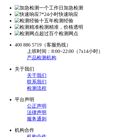
一个工作日加急检测
7*24小时快速响应
十五年检测经验
检测精准，价格透明
超过百个检测网点
400 886 5719
（客服热线）
上班时间：8:00~22:00（7x14小时）
产品检测机构
关于我们
关于我们
联系我们
检测流程
平台声明
公正声明
法律声明
服务通则
机构合作
机构合作