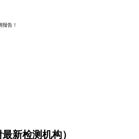
测报告！
附最新检测机构）