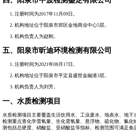
注册时间为2017年11月09日。
机构地址位于阳泉市郊区金地商业中心5层。
机构负责人为赵刚。
五、阳泉市昕迪环境检测有限公司
注册时间为2021年08月17日。
机构地址位于阳泉市平定县盛世金融港3层。
机构负责人为刘芳。
一、水质检测项目
水质检测项目主要覆盖生活饮用水、工业废水、地表水、地下水四大
检测重点查化学需氧量、生化需氧量、悬浮物、硫化物、氟化物等，符
测包括总硬度、硝酸盐、亚硝酸盐等指标。检测范围可满足食