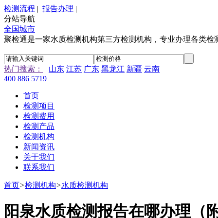
检测流程
|
报告办理
|
分站导航
全国城市
聚检通是一家水质检测机构第三方检测机构，专业办理各类检
热门搜索：
山东
江苏
广东
黑龙江
新疆
云南
400 886 5719
首页
检测项目
检测费用
检测产品
检测机构
新闻资讯
关于我们
联系我们
首页
>
检测机构
>
水质检测机构
阳泉水质检测报告在哪办理（