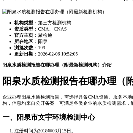
机构类型
：第三方检测机构
资质类型
：CMA、CNAS
官方主页
：聚检通
所在地区
：阳泉
浏览次数
：
199
更新日期
：2026-02-06 10:52:05
阳泉水质检测报告在哪办理（附最新检测机构）介绍
阳泉水质检测报告在哪办理（
企业办理阳泉水质检测报告，需选择具备CMA资质、服务本地
构，信息均来自公开备案，可满足各类企业的水质检测需求，
一、阳泉市文宇环境检测中心
注册时间为2018年03月15日。