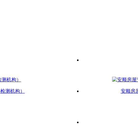
新检测机构）
安顺房