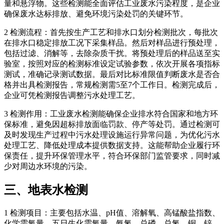
量和悬浮物。这些检测能全面评估工业废水污染程度，是企业
确保废水达标排放、避免环境污染处罚的关键环节。
2 检测流程：首先按生产工艺和排水口划分检测批次，每批次
在排水口稳定排放工况下采集样品。然后对样品进行预处理，
包括过滤、消解等，去除杂质干扰。将预处理后的样品送至实
验室，按照对应的检测标准设定试验参数，依次开展各项指标
测试，准确记录测试数据。最后对比标准限值判断废水是否合
格并出具检测报告，常规检测需5至7个工作日。检测完成后，
企业可凭检测报告调整污水处理工艺。
3 检测作用：工业废水检测能确保企业排水符合国家和地方环
保标准，避免因超标排放面临罚款、停产等处罚。通过检测可
及时发现生产过程中污水处理设施运行异常问题，为优化污水
处理工艺、降低处理成本提供数据支持。这能帮助企业履行环
保责任，提升环保管理水平，符合环保部门监管要求，同时减
少对周边水环境的污染。
三、地表水检测
1 检测项目：主要包括水温、pH值、溶解氧、高锰酸盐指数、
化学需氧量、五日生化需氧量、氨氮、总磷、总氮、铜、锌