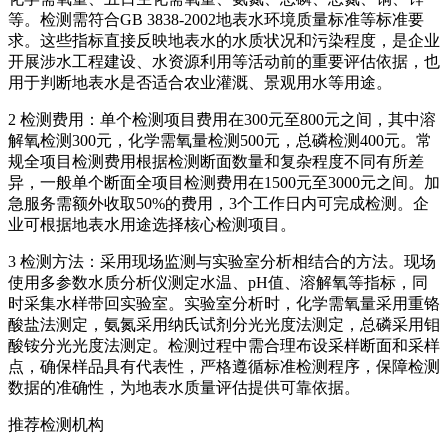
等。检测需符合GB 3838-2002地表水环境质量标准等标准要
求。这些指标直接反映地表水的水质状况和污染程度，是企业
开展涉水工程建设、水资源利用等活动前的重要评估依据，也
用于判断地表水是否适合农业灌溉、景观用水等用途。
2 检测费用：单个检测项目费用在300元至800元之间，其中溶
解氧检测300元，化学需氧量检测500元，总磷检测400元。常
规全项目检测费用根据检测断面数量和复杂程度不同有所差
异，一般单个断面全项目检测费用在1500元至3000元之间。加
急服务需额外收取50%的费用，3个工作日内可完成检测。企
业可根据地表水用途选择核心检测项目。
3 检测方法：采用现场监测与实验室分析相结合的方法。现场
使用多参数水质分析仪测定水温、pH值、溶解氧等指标，同
时采集水样带回实验室。实验室分析时，化学需氧量采用重铬
酸盐法测定，氨氮采用纳氏试剂分光光度法测定，总磷采用钼
酸铵分光光度法测定。检测过程中需合理布设采样断面和采样
点，确保样品具有代表性，严格遵循标准检测程序，保障检测
数据的准确性，为地表水质量评估提供可靠依据。
推荐检测机构