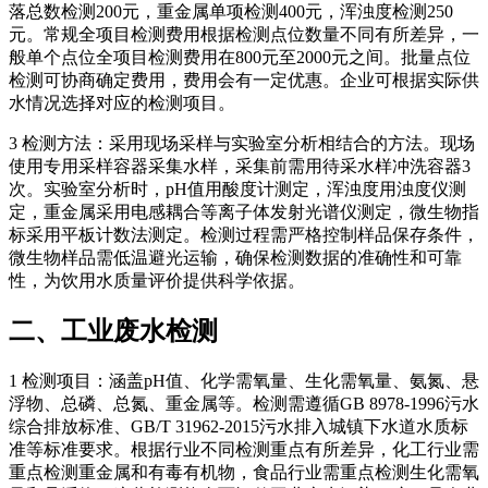
落总数检测200元，重金属单项检测400元，浑浊度检测250
元。常规全项目检测费用根据检测点位数量不同有所差异，一
般单个点位全项目检测费用在800元至2000元之间。批量点位
检测可协商确定费用，费用会有一定优惠。企业可根据实际供
水情况选择对应的检测项目。
3 检测方法：采用现场采样与实验室分析相结合的方法。现场
使用专用采样容器采集水样，采集前需用待采水样冲洗容器3
次。实验室分析时，pH值用酸度计测定，浑浊度用浊度仪测
定，重金属采用电感耦合等离子体发射光谱仪测定，微生物指
标采用平板计数法测定。检测过程需严格控制样品保存条件，
微生物样品需低温避光运输，确保检测数据的准确性和可靠
性，为饮用水质量评价提供科学依据。
二、工业废水检测
1 检测项目：涵盖pH值、化学需氧量、生化需氧量、氨氮、悬
浮物、总磷、总氮、重金属等。检测需遵循GB 8978-1996污水
综合排放标准、GB/T 31962-2015污水排入城镇下水道水质标
准等标准要求。根据行业不同检测重点有所差异，化工行业需
重点检测重金属和有毒有机物，食品行业需重点检测生化需氧