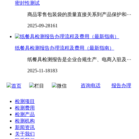
密封性测试
商品零售包装袋的质量直接关系到产品保护和···
2025-09-28
161
纸餐具检测报告办理流程及费用（最新指南）
纸餐具检测报告是企业合规生产、电商入驻及···
2025-11-18
183
咨询电话
报告办理
首页
栏目
微信
检测项目
检测费用
检测产品
检测机构
新闻资讯
关于我们