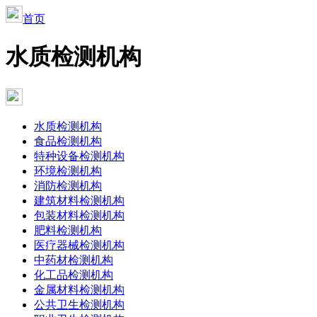
首页
水质检测机构
水质检测机构
食品检测机构
特种设备检测机构
环境检测机构
消防检测机构
建筑材料检测机构
包装材料检测机构
肥料检测机构
医疗器械检测机构
中药材检测机构
化工品检测机构
金属材料检测机构
公共卫生检测机构