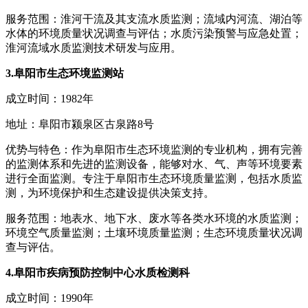
服务范围：淮河干流及其支流水质监测；流域内河流、湖泊等
水体的环境质量状况调查与评估；水质污染预警与应急处置；
淮河流域水质监测技术研发与应用。
3.阜阳市生态环境监测站
成立时间：1982年
地址：阜阳市颍泉区古泉路8号
优势与特色：作为阜阳市生态环境监测的专业机构，拥有完善
的监测体系和先进的监测设备，能够对水、气、声等环境要素
进行全面监测。专注于阜阳市生态环境质量监测，包括水质监
测，为环境保护和生态建设提供决策支持。
服务范围：地表水、地下水、废水等各类水环境的水质监测；
环境空气质量监测；土壤环境质量监测；生态环境质量状况调
查与评估。
4.阜阳市疾病预防控制中心水质检测科
成立时间：1990年