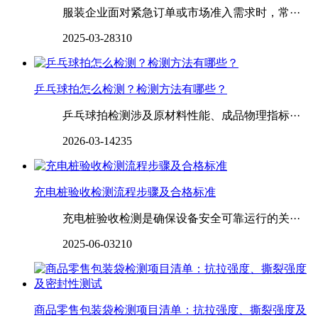
服装企业面对紧急订单或市场准入需求时，常···
2025-03-28
310
乒乓球拍怎么检测？检测方法有哪些？
乒乓球拍检测涉及原材料性能、成品物理指标···
2026-03-14
235
充电桩验收检测流程步骤及合格标准
充电桩验收检测是确保设备安全可靠运行的关···
2025-06-03
210
商品零售包装袋检测项目清单：抗拉强度、撕裂强度及