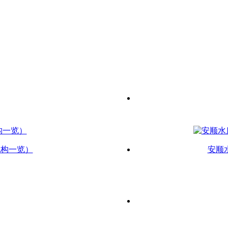
机构一览）
安顺