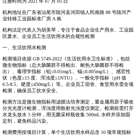
注册时间为 2021 年 07 月 05 日
机构地址在广东省汕尾市陆河县河田镇人民南路 88 号陆河产
业转移工业园标准厂房 A 栋
机构法定代表人为胡美琴，专注于食品企业生产用水、工业园
区废水、企业员工生活饮用水的合规性检测
一、生活饮用水检测
检测项目依据 GB 5749-2022《生活饮用水卫生标准》，包括
微生物指标（总大肠菌群不得检出、耐热大肠菌群不得检
出）、毒理学指标（铅≤0.01mg/L、镉≤0.005mg/L）、感官性
状（色度≤15 度、浑浊度≤1NTU）、一般化学指标（pH 值
6.5-8.5、硬度≤450mg/L）等。企业员工宿舍、食堂用水需全项
检测，确保员工饮水安全。
检测方法是微生物指标用滤膜法培养测定，重金属用原子吸收
分光光度计检测，浑浊度用散射光浊度仪测定。检测前需打开
水龙头放水 5 分钟，用无菌采样瓶收集 500mL 水样并添加固
定剂，避免样品污染。
检测费用按项目计算，单个生活饮用水样品含 10 项常规指标