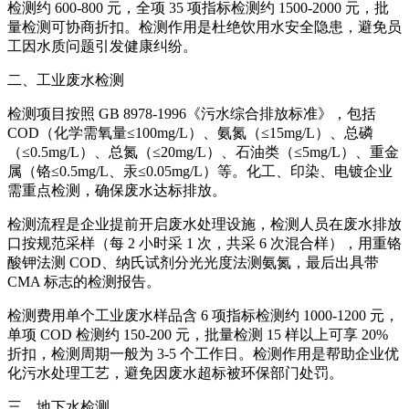
检测约 600-800 元，全项 35 项指标检测约 1500-2000 元，批
量检测可协商折扣。检测作用是杜绝饮用水安全隐患，避免员
工因水质问题引发健康纠纷。
二、工业废水检测
检测项目按照 GB 8978-1996《污水综合排放标准》，包括
COD（化学需氧量≤100mg/L）、氨氮（≤15mg/L）、总磷
（≤0.5mg/L）、总氮（≤20mg/L）、石油类（≤5mg/L）、重金
属（铬≤0.5mg/L、汞≤0.05mg/L）等。化工、印染、电镀企业
需重点检测，确保废水达标排放。
检测流程是企业提前开启废水处理设施，检测人员在废水排放
口按规范采样（每 2 小时采 1 次，共采 6 次混合样），用重铬
酸钾法测 COD、纳氏试剂分光光度法测氨氮，最后出具带
CMA 标志的检测报告。
检测费用单个工业废水样品含 6 项指标检测约 1000-1200 元，
单项 COD 检测约 150-200 元，批量检测 15 样以上可享 20%
折扣，检测周期一般为 3-5 个工作日。检测作用是帮助企业优
化污水处理工艺，避免因废水超标被环保部门处罚。
三、地下水检测