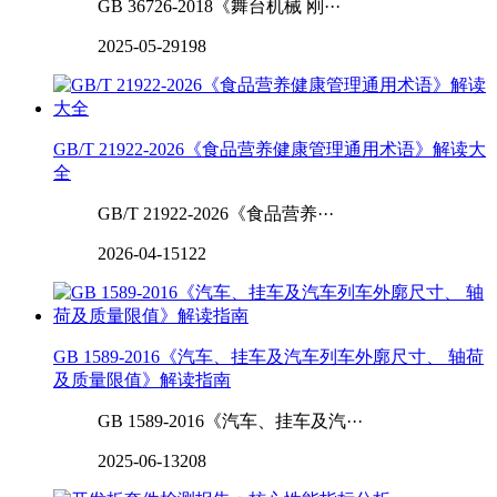
GB 36726-2018《舞台机械 刚···
2025-05-29
198
GB/T 21922-2026《食品营养健康管理通用术语》解读大
全
GB/T 21922-2026《食品营养···
2026-04-15
122
GB 1589-2016《汽车、挂车及汽车列车外廓尺寸、 轴荷
及质量限值》解读指南
GB 1589-2016《汽车、挂车及汽···
2025-06-13
208