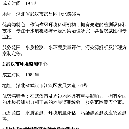
成立时间：1978年
地址：湖北省武汉市武昌区中北路86号
优势与特色：作为省级环境科研机构，拥有先进的检测设备和
技术，专注于水质检测与环境污染治理研究，具备权威性和专
业性。
服务范围：水质检测、水环境质量评估、污染源解析及治理方
案制定等。
2.武汉市环境监测中心
成立时间：1982年
地址：湖北省武汉市江汉区发展大道164号
优势与特色：在武汉市及周边地区具有重要影响力，拥有全面
的水质检测能力和丰富的环境监测经验，服务范围覆盖全市。
服务范围：水质监测、环境质量评估、污染源监测及应急监测
等。