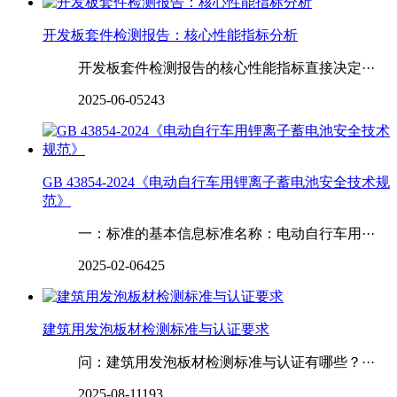
开发板套件检测报告：核心性能指标分析
开发板套件检测报告的核心性能指标直接决定···
2025-06-05
243
GB 43854-2024《电动自行车用锂离子蓄电池安全技术规
范》
一：标准的基本信息标准名称：电动自行车用···
2025-02-06
425
建筑用发泡板材检测标准与认证要求
问：建筑用发泡板材检测标准与认证有哪些？···
2025-08-11
193