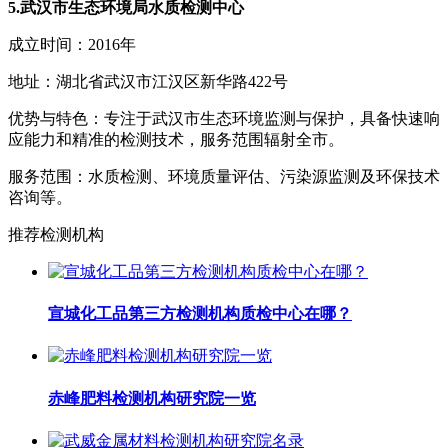
5.武汉市生态环境局水质检测中心
成立时间：2016年
地址：湖北省武汉市江汉区新华路422号
优势与特色：专注于武汉市生态环境监测与保护，具备快速响
应能力和精准的检测技术，服务范围辐射全市。
服务范围：水质检测、环境质量评估、污染源监测及环保技术
咨询等。
推荐检测机构
宣城化工品第三方检测机构质检中心在哪？
赤峰肥料检测机构研究院一览