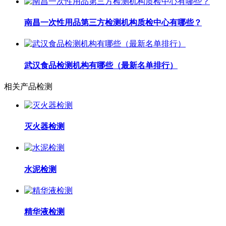
南昌一次性用品第三方检测机构质检中心有哪些？
武汉食品检测机构有哪些（最新名单排行）
相关产品检测
灭火器检测
水泥检测
精华液检测