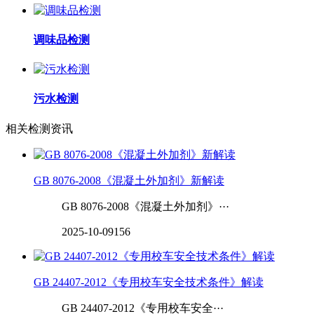
调味品检测
污水检测
相关检测资讯
GB 8076-2008《混凝土外加剂》新解读
GB 8076-2008《混凝土外加剂》···
2025-10-09
156
GB 24407-2012《专用校车安全技术条件》解读
GB 24407-2012《专用校车安全···