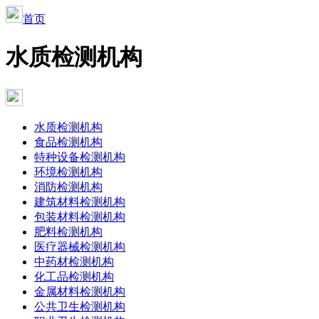
首页
水质检测机构
水质检测机构
食品检测机构
特种设备检测机构
环境检测机构
消防检测机构
建筑材料检测机构
包装材料检测机构
肥料检测机构
医疗器械检测机构
中药材检测机构
化工品检测机构
金属材料检测机构
公共卫生检测机构