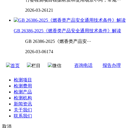
2026-03-26
121
GB 26386-2025《燃香类产品安全通用技术条件》解读
GB 26386-2025《燃香类产品安···
2026-03-06
174
咨询电话
报告办理
首页
栏目
微信
检测项目
检测费用
检测产品
检测机构
新闻资讯
关于我们
联系我们
取消