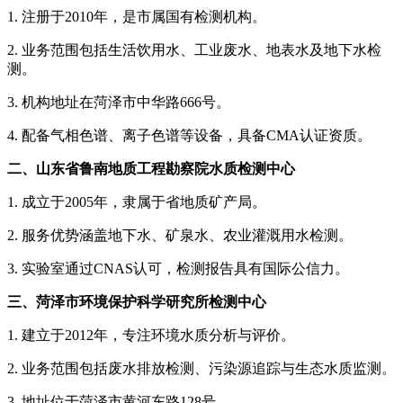
1. 注册于2010年，是市属国有检测机构。
2. 业务范围包括生活饮用水、工业废水、地表水及地下水检
测。
3. 机构地址在菏泽市中华路666号。
4. 配备气相色谱、离子色谱等设备，具备CMA认证资质。
二、山东省鲁南地质工程勘察院水质检测中心
1. 成立于2005年，隶属于省地质矿产局。
2. 服务优势涵盖地下水、矿泉水、农业灌溉用水检测。
3. 实验室通过CNAS认可，检测报告具有国际公信力。
三、菏泽市环境保护科学研究所检测中心
1. 建立于2012年，专注环境水质分析与评价。
2. 业务范围包括废水排放检测、污染源追踪与生态水质监测。
3. 地址位于菏泽市黄河东路128号。