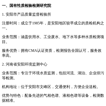
一、国有性质检验检测研究院
1. 安阳市产品质量监督检验所
注册时间：成立于1985年，是安阳地区较早成立的质检机构之
一。
业务范围：涵盖饮用水、工业废水、地下水等多种水质检测项
目。
服务优势：拥有CMA认证资质，检测报告全国认可，服务效
率高。
2. 河南省安阳环境监测中心
业务范围：专注于环境水质监测，包括河流、湖泊、企业排污
等检测。
机构地址：位于安阳市文峰区，交通便利，方便企业送检。
优势与特色：配备先进的气相色谱、液相色谱等设备，检测数
据精准。