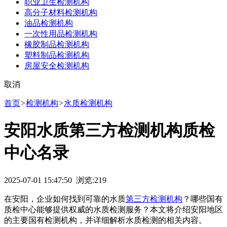
职业卫生检测机构
高分子材料检测机构
油品检测机构
一次性用品检测机构
橡胶制品检测机构
塑料制品检测机构
房屋安全检测机构
取消
首页
>
检测机构
>
水质检测机构
安阳水质第三方检测机构质检
中心名录
2025-07-01 15:47:50 浏览:
219
在安阳，企业如何找到可靠的水质
第三方检测机构
？哪些国有
质检中心能够提供权威的水质检测服务？本文将介绍安阳地区
的主要国有检测机构，并详细解析水质检测的相关内容。