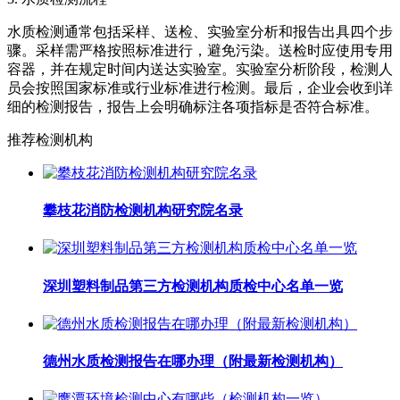
水质检测通常包括采样、送检、实验室分析和报告出具四个步
骤。采样需严格按照标准进行，避免污染。送检时应使用专用
容器，并在规定时间内送达实验室。实验室分析阶段，检测人
员会按照国家标准或行业标准进行检测。最后，企业会收到详
细的检测报告，报告上会明确标注各项指标是否符合标准。
推荐检测机构
攀枝花消防检测机构研究院名录
深圳塑料制品第三方检测机构质检中心名单一览
德州水质检测报告在哪办理（附最新检测机构）