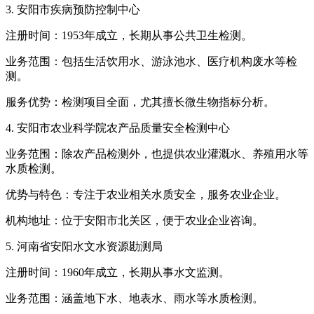
3. 安阳市疾病预防控制中心
注册时间：1953年成立，长期从事公共卫生检测。
业务范围：包括生活饮用水、游泳池水、医疗机构废水等检
测。
服务优势：检测项目全面，尤其擅长微生物指标分析。
4. 安阳市农业科学院农产品质量安全检测中心
业务范围：除农产品检测外，也提供农业灌溉水、养殖用水等
水质检测。
优势与特色：专注于农业相关水质安全，服务农业企业。
机构地址：位于安阳市北关区，便于农业企业咨询。
5. 河南省安阳水文水资源勘测局
注册时间：1960年成立，长期从事水文监测。
业务范围：涵盖地下水、地表水、雨水等水质检测。