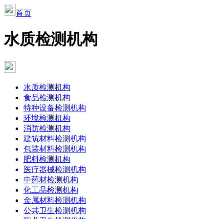
首页
水质检测机构
水质检测机构
食品检测机构
特种设备检测机构
环境检测机构
消防检测机构
建筑材料检测机构
包装材料检测机构
肥料检测机构
医疗器械检测机构
中药材检测机构
化工品检测机构
金属材料检测机构
公共卫生检测机构