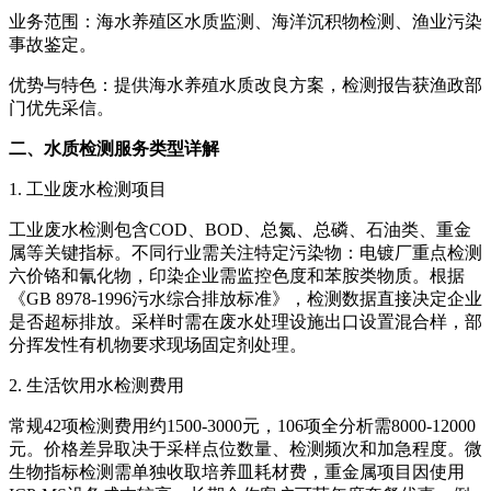
业务范围：海水养殖区水质监测、海洋沉积物检测、渔业污染
事故鉴定。
优势与特色：提供海水养殖水质改良方案，检测报告获渔政部
门优先采信。
二、水质检测服务类型详解
1. 工业废水检测项目
工业废水检测包含COD、BOD、总氮、总磷、石油类、重金
属等关键指标。不同行业需关注特定污染物：电镀厂重点检测
六价铬和氰化物，印染企业需监控色度和苯胺类物质。根据
《GB 8978-1996污水综合排放标准》，检测数据直接决定企业
是否超标排放。采样时需在废水处理设施出口设置混合样，部
分挥发性有机物要求现场固定剂处理。
2. 生活饮用水检测费用
常规42项检测费用约1500-3000元，106项全分析需8000-12000
元。价格差异取决于采样点位数量、检测频次和加急程度。微
生物指标检测需单独收取培养皿耗材费，重金属项目因使用