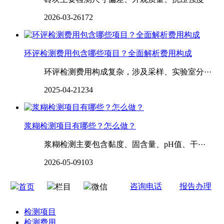
2026-03-26
172
环评检测费用包含哪些项目？全面解析费用构成
环评检测费用构成复杂，涉及采样、实验室分···
2025-04-21
234
浆糊检测项目有哪些？怎么做？
浆糊检测主要包含黏度、固含量、pH值、干···
2026-05-09
103
咨询电话
报告办理
首页
栏目
微信
检测项目
检测费用