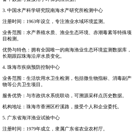
3. 中国水产科学研究院南海水产研究所检测中心
注册时间：1963年设立，专注渔业水域环境监测。
业务范围：水产养殖水质、渔业生态环境、赤潮毒素等特殊项
目检测。
优势与特色：拥有全国唯一的南海渔业生态环境监测数据库，
长期跟踪珠海沿岸水质变化。
4. 珠海市疾病预防控制中心
业务范围：生活饮用水卫生检测，包括微生物指标、消毒副产
物等公共卫生项目。
服务优势：与市政供水系统联动，可溯源采样点历史数据。
机构地址：珠海市香洲区柠溪路，接受个人和企业委托。
5. 广东省海洋渔业试验中心
注册时间：1979年成立，隶属广东省农业农村厅。