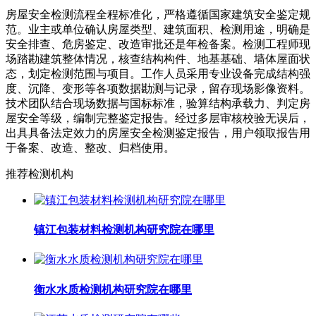
房屋安全检测流程全程标准化，严格遵循国家建筑安全鉴定规
范。业主或单位确认房屋类型、建筑面积、检测用途，明确是
安全排查、危房鉴定、改造审批还是年检备案。检测工程师现
场踏勘建筑整体情况，核查结构构件、地基基础、墙体屋面状
态，划定检测范围与项目。工作人员采用专业设备完成结构强
度、沉降、变形等各项数据勘测与记录，留存现场影像资料。
技术团队结合现场数据与国标标准，验算结构承载力、判定房
屋安全等级，编制完整鉴定报告。经过多层审核校验无误后，
出具具备法定效力的房屋安全检测鉴定报告，用户领取报告用
于备案、改造、整改、归档使用。
推荐检测机构
镇江包装材料检测机构研究院在哪里
衡水水质检测机构研究院在哪里