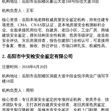
机构地址：岳阳市岳阳楼区象山大道168号恒信大厦18层
机构负责人：王军
核心资质：岳阳本地老牌权威房屋安全鉴定机构，持有住建专
项资质、CMA、CNAS双认证，是本地房屋安全检测标杆企
业。全面承接民用住宅、自建房、老旧小区、工业厂房、商铺
建筑安全鉴定，擅长结构安全性检测、危房等级评定、改造前
安全评估、灾后房屋排查，报告住建部门全程认可，可直接用
于备案、整改、验收、拆迁评估，市场口碑扎实、权威性高。
2. 岳阳市中安检安全鉴定有限公司
注册时间：2018年6月20日
机构地址：岳阳市岳阳楼区洞庭大道中段金悦洋商业广场写字
楼18层
机构负责人：周明
核心资质：专注房屋安全鉴定的专项持证机构，资质齐全、技
术团队专业。主打农村自建房安全排查、老旧房屋危房鉴定、
房屋开裂沉降检测、装修改造安全鉴定，全程上门勘测、数据