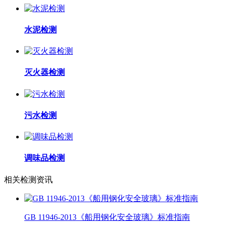
水泥检测
灭火器检测
污水检测
调味品检测
相关检测资讯
GB 11946-2013《船用钢化安全玻璃》标准指南