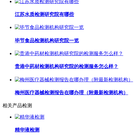
江苏水质检测研究院有哪些
毕节食品检测机构研究院一览
贵港中药材检测机构研究院的检测服务怎么样？
梅州医疗器械检测报告在哪办理（附最新检测机构）
相关产品检测
精华液检测