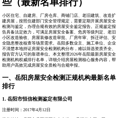
些（最新名单排行）
小区住宅、自建房、厂房仓库、商铺门店、老旧建筑、改造扩
建房屋，按照住建部门安全管理规定，需要定期开展房屋安全
检测与鉴定，办理合规有效的房屋安全鉴定报告。正规鉴定报
告具备法定效力，可满足房屋安全备案、危房等级判定、老旧
小区改造验收、房屋装修改造审批、厂房年审、拆迁评估、安
全隐患整改核查等场景需求。岳阳多数业主、施工单位、企业
不清楚本地持证房屋安全检测机构分布，难以筛选资质齐全、
报告官方认可的靠谱单位。本文整理2026年岳阳最新房屋安全
检测机构权威排行名单，详细介绍房屋检测核心服务内容，帮
助用户高效完成房屋安全质检与合规申报。
一、岳阳房屋安全检测正规机构最新名单
排行
1. 岳阳市恒信检测鉴定有限公司
注册时间：2017年4月12日