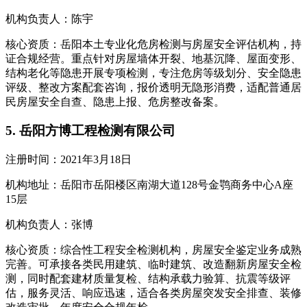
机构负责人：陈宇
核心资质：岳阳本土专业化危房检测与房屋安全评估机构，持
证合规经营。重点针对房屋墙体开裂、地基沉降、屋面变形、
结构老化等隐患开展专项检测，专注危房等级划分、安全隐患
评级、整改方案配套咨询，报价透明无隐形消费，适配普通居
民房屋安全自查、隐患上报、危房整改备案。
5. 岳阳方博工程检测有限公司
注册时间：2021年3月18日
机构地址：岳阳市岳阳楼区南湖大道128号金鹗商务中心A座
15层
机构负责人：张博
核心资质：综合性工程安全检测机构，房屋安全鉴定业务成熟
完善。可承接各类民用建筑、临时建筑、改造翻新房屋安全检
测，同时配套建材质量复检、结构承载力验算、抗震等级评
估，服务灵活、响应迅速，适合各类房屋突发安全排查、装修