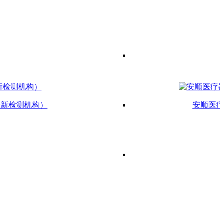
最新检测机构）
安顺医