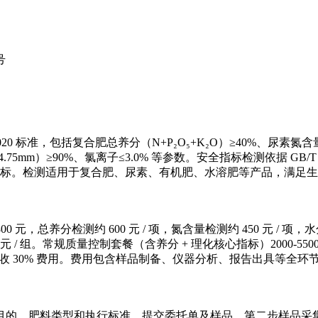
号
020 标准，包括复合肥总养分（N+P₂O₅+K₂O）≥40%、尿素氮
-4.75mm）≥90%、氯离子≤3.0% 等参数。安全指标检测依据 GB/T 2
个 /g 等指标。检测适用于复合肥、尿素、有机肥、水溶肥等产品，
总养分检测约 600 元 / 项，氮含量检测约 450 元 / 项，水分检
元 / 组。常规质量控制套餐（含养分 + 理化核心指标）2000-5500 元
）加收 30% 费用。费用包含样品制备、仪器分析、报告出具等全
肥料类型和执行标准，提交委托单及样品。第二步样品采集，按 GB/